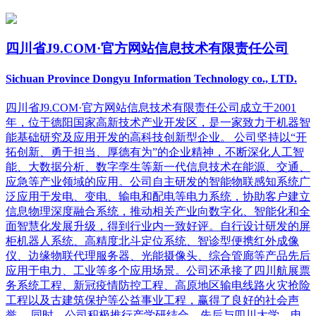
四川省J9.COM·官方网站信息技术有限责任公司
Sichuan Province Dongyu Information Technology co., LTD.
四川省J9.COM·官方网站信息技术有限责任公司成立于2001
年，位于德阳国家高新技术产业开发区，是一家致力于机器智
能基础研究及应用开发的高科技创新型企业。 公司坚持以“开
拓创新、勇于担当、厚德有为”的企业精神，不断深化人工智
能、大数据分析、数字孪生等新一代信息技术在能源、交通、
应急等产业领域的应用。公司自主研发的智能物联感知系统广
泛应用于发电、变电、输电和配电等电力系统，协助客户建立
信息物理深度融合系统，推动相关产业向数字化、智能化和全
面智慧化发展升级，得到行业内一致好评。自行设计研发的屏
柜机器人系统、高精度北斗定位系统、智诊型便携红外成像
仪、边缘物联代理服务器、光能摄像头、综合管廊等产品先后
应用于电力、工业等多个应用场景。公司还承接了四川航展票
务系统工程、新冠疫情防控工程、高原地区输电线路火灾抢险
工程以及古建筑保护等公益事业工程，赢得了良好的社会声
誉。 同时，公司积极推行产学研结合，先后与四川大学、电