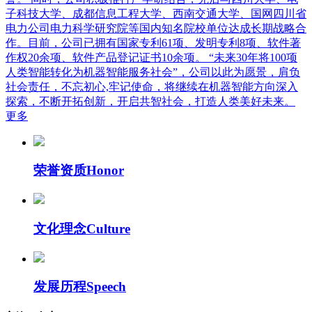
子科技大学、成都信息工程大学、西南交通大学、国网四川省
电力公司电力科学研究院等国内知名院校单位达成长期战略合
作。目前，公司已拥有国家专利61项、发明专利8项、软件著
作权20余项、软件产品登记证书10余项。 “未来30年将100项
人类智能转化为机器智能服务社会”，公司以此为愿景，肩负
社会责任，不忘初心,牢记使命，将继续在机器智能方向深入
探索，不断开拓创新，开启共智社会，打造人类美好未来。
更多
荣誉资质
Honor
文化理念
Culture
发展历程
Speech